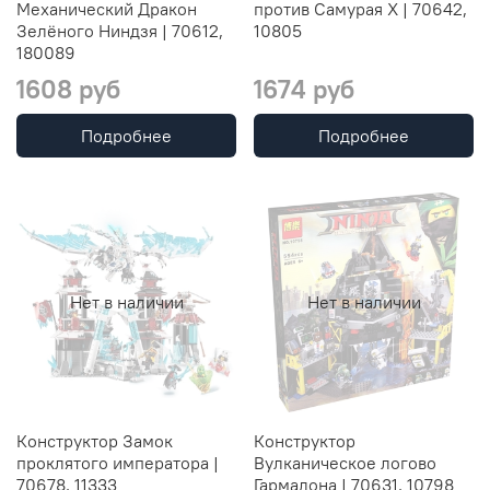
Механический Дракон
против Самурая Х | 70642,
Зелёного Ниндзя | 70612,
10805
180089
1608 руб
1674 руб
Подробнее
Подробнее
Нет в наличии
Нет в наличии
Конструктор Замок
Конструктор
проклятого императора |
Вулканическое логово
70678, 11333
Гармадона | 70631, 10798