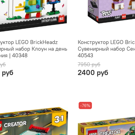
уктор LEGO BrickHeadz
Конструктор LEGO Bri
рный набор Клоун на день
Сувенирный набор Сен
ия | 40348
40543
руб
7950 руб
 руб
2400 руб
-76%