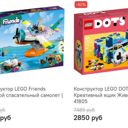
-62%
уктор LEGO Friends
Конструктор LEGO DO
й спасательный самолет |
Креативный ящик Жив
41805
уб
7485 руб
 руб
2850 руб