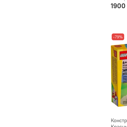
1900
-79%
Констр
Красны