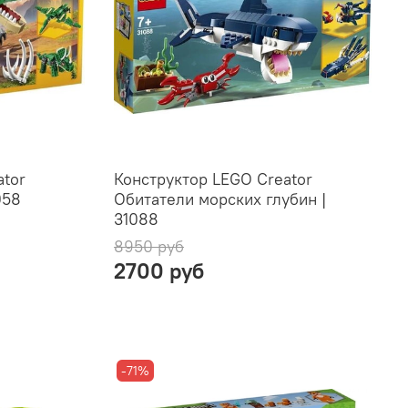
ator
Конструктор LEGO Creator
058
Обитатели морских глубин |
31088
8950 руб
2700 руб
-71%