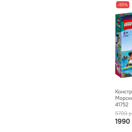
-65%
Констр
Морско
41752
5700 р
1990