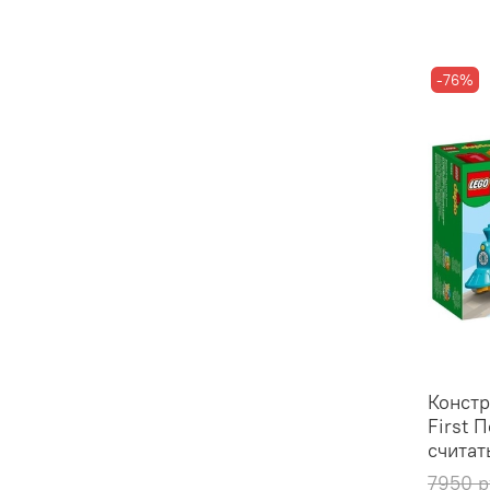
-76%
Конст
First 
считат
7950 р