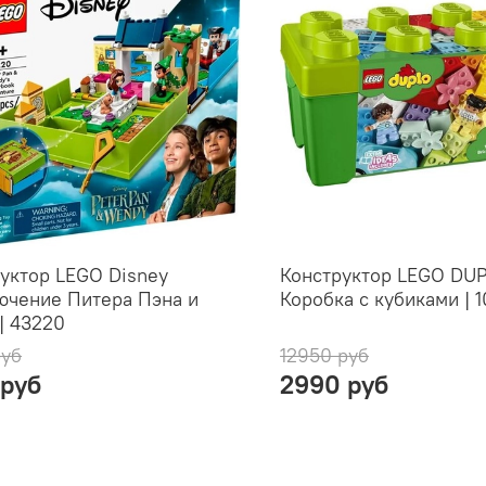
уктор LEGO Disney
Конструктор LEGO DUP
ючение Питера Пэна и
Коробка с кубиками | 1
| 43220
руб
12950 руб
 руб
2990 руб