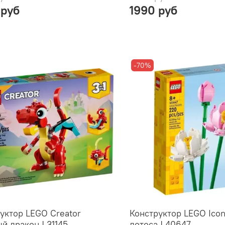
 руб
1990 руб
-70%
уктор LEGO Creator
Конструктор LEGO Ico
й дракон | 31145
лотоса | 40647