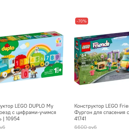
-70%
руктор LEGO DUPLO My
Конструктор LEGO Frie
Поезд с цифрами-учимся
Фургон для спасения с
ь | 10954
41741
уб
6600 руб