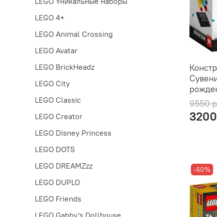
LEGO Уникальные наборы
LEGO 4+
LEGO Animal Crossing
LEGO Avatar
Констр
LEGO BrickHeadz
Сувени
LEGO City
рожден
LEGO Classic
9550 
3200
LEGO Creator
LEGO Disney Princess
LEGO DOTS
LEGO DREAMZzz
-60%
LEGO DUPLO
LEGO Friends
LEGO Gabby's Dollhouse