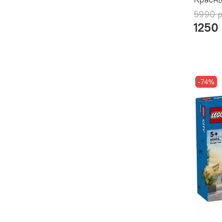
5990 
1250
-74%