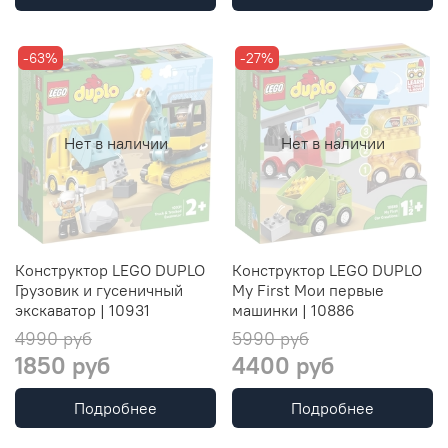
-63%
-27%
Нет в наличии
Нет в наличии
Конструктор LEGO DUPLO
Конструктор LEGO DUPLO
Грузовик и гусеничный
My First Мои первые
экскаватор | 10931
машинки | 10886
4990 руб
5990 руб
1850 руб
4400 руб
Подробнее
Подробнее