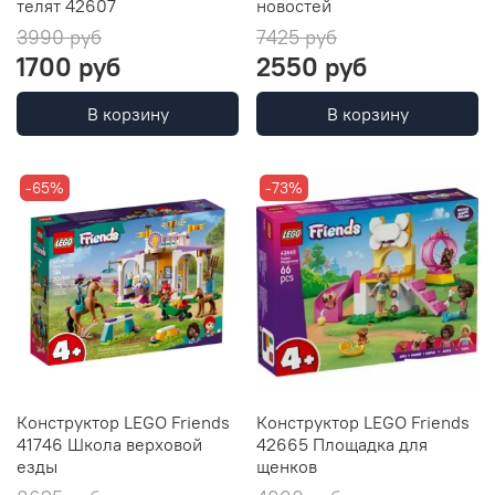
телят 42607
новостей
3990 руб
7425 руб
1700 руб
2550 руб
В корзину
В корзину
-65%
-73%
Конструктор LEGO Friends
Конструктор LEGO Friends
41746 Школа верховой
42665 Площадка для
езды
щенков