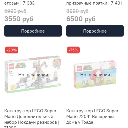
егозы» | 71383
призрачные прятки | 71401
5990 руб
8990 руб
3550 руб
6500 руб
Подробнее
Подробнее
-20%
-75%
Нет в наличии
Нет в наличии
Конструктор LEGO Super
Конструктор LEGO Super
Mario Дополнительный
Mario 72041 Вечеринка
набор Нокдаун резноров |
дома у Тоада
71390