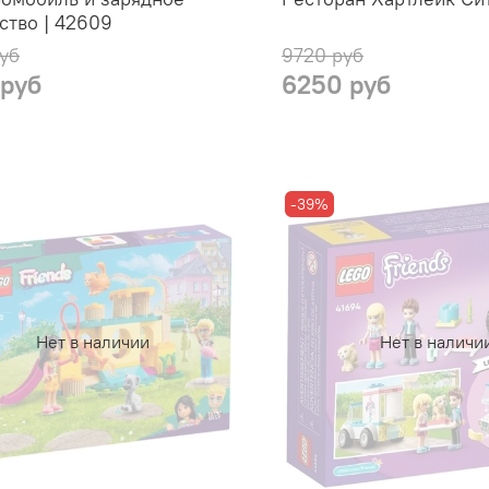
ство | 42609
уб
9720 руб
 руб
6250 руб
-39%
Нет в наличии
Нет в наличи