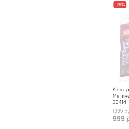
-25%
Констр
Магиче
30414
1335 р
999 