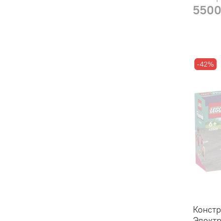
5500
-42%
Констр
Электр