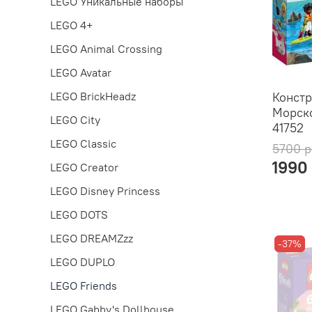
LEGO Уникальные наборы
LEGO 4+
LEGO Animal Crossing
LEGO Avatar
Констр
LEGO BrickHeadz
Морско
LEGO City
41752
LEGO Classic
5700 р
1990
LEGO Creator
LEGO Disney Princess
LEGO DOTS
LEGO DREAMZzz
-37%
LEGO DUPLO
LEGO Friends
LEGO Gabby's Dollhouse