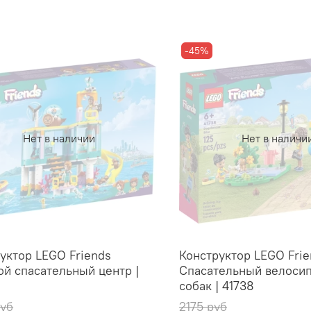
-45%
Нет в наличии
Нет в наличи
уктор LEGO Friends
Конструктор LEGO Frie
й спасательный центр |
Спасательный велосип
собак | 41738
руб
2175 руб