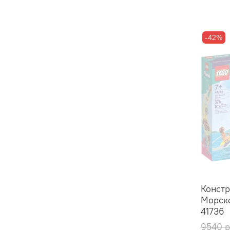
-42%
Констр
Морско
41736
9540 