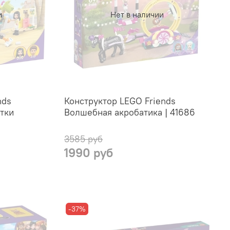
и
Нет в наличии
nds
Конструктор LEGO Friends
тки
Волшебная акробатика | 41686
3585 руб
1990 руб
-37%