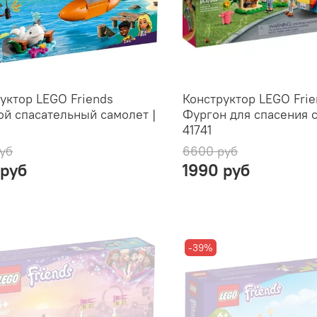
уктор LEGO Friends
Конструктор LEGO Frie
й спасательный самолет |
Фургон для спасения с
41741
уб
6600 руб
 руб
1990 руб
-39%