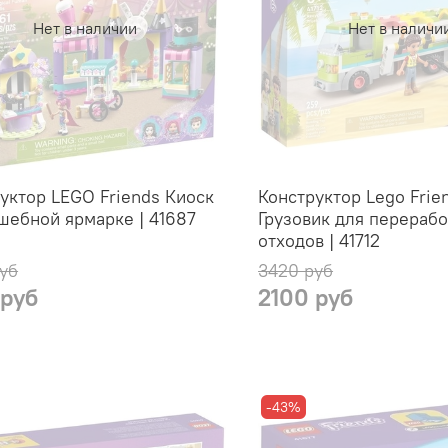
Нет в наличии
Нет в наличи
уктор LEGO Friends Киоск
Конструктор Lego Frie
шебной ярмарке | 41687
Грузовик для перерабо
отходов | 41712
уб
3420 руб
 руб
2100 руб
-43%