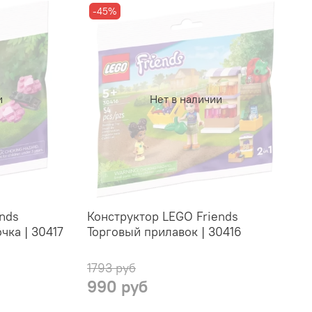
-45%
и
Нет в наличии
nds
Конструктор LEGO Friends
чка | 30417
Торговый прилавок | 30416
1793 руб
990 руб