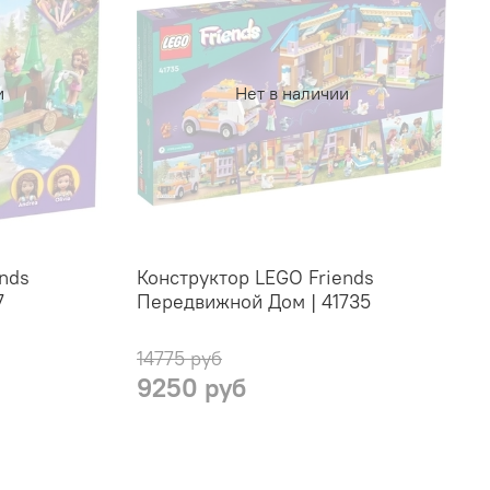
и
Нет в наличии
nds
Конструктор LEGO Friends
7
Передвижной Дом | 41735
14775 руб
9250 руб