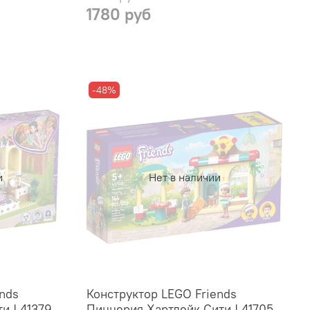
1780 руб
-48%
и
Нет в наличии
nds
Конструктор LEGO Friends
и | 41379
Пиццерия Хартлейк Сити | 41705