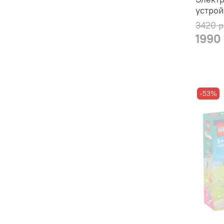
устрой
3420 р
1990
-53%