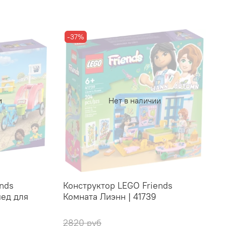
-37%
и
Нет в наличии
nds
Конструктор LEGO Friends
ед для
Комната Лиэнн | 41739
2820 руб