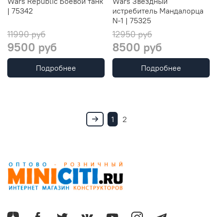
Wars Republic Боевой танк
Wars Звёздный
| 75342
истребитель Мандалорца
N-1 | 75325
11990 руб
12950 руб
9500 руб
8500 руб
Подробнее
Подробнее
1
2