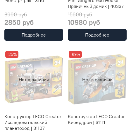
Монстр-трак | 31101
Mini Gingerbread House
Пряничный домик | 40337
3990 руб
15600 руб
2850 руб
10980 руб
Подробнее
Подробнее
-25%
-69%
Нет в наличии
Нет в наличии
Конструктор LEGO Creator
Конструктор LEGO Creator
Исследовательский
Кибердрон | 31111
планетоход | 31107