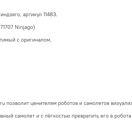
ндзяго, артикул 11483.
71707 Ninjago)
тимый с оригиналом.
i.ru позволит ценителям роботов и самолетов визуал
ивный самолет и с лёгкостью превратить его в робота