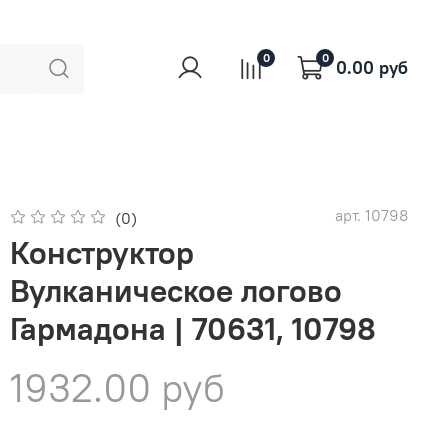
0
0
0.00 руб
арт.
10798
(0)
Конструктор
Вулканическое логово
Гармадона | 70631, 10798
1932.00 руб