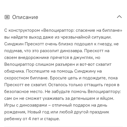
Описание
С конструктором «Велоцираптор: спасение на биплане»
вы найдете выход даже из чрезвычайной ситуации.
Синджин Прескотт очень близко подошел к гнезду, не
подумав, что это разозлит динозавра. Прескотт на
своем внедорожнике прячется в джунглях, но
Велоцираптор слишком разъярен и вот-вот схватит
обидчика. Поспешите на помощь Синджину на
скоростном биплане. Бросьте цепь и подождите, пока
Прескотт ее схватит. Осталось только оттащить героя в
безопасное место. Не забудьте помочь Велоцираптору:
сам он не сможет ухаживать за детенышем и яйцом.
Игры с динозаврами – отличный подарок на день
рождения, Новый год или любой другой праздник
ребенку от 4 лет и старше.