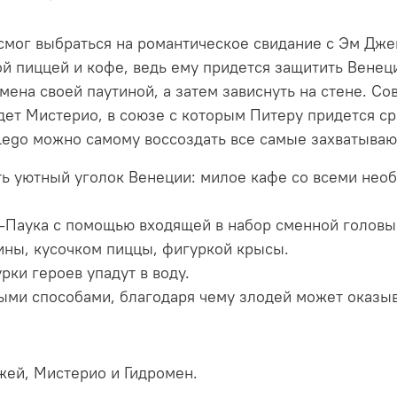
смог выбраться на романтическое свидание с Эм Дже
ой пиццей и кофе, ведь ему придется защитить Вене
мена своей паутиной, а затем зависнуть на стене. Со
идет Мистерио, в союзе с которым Питеру придется с
Lego можно самому воссоздать все самые захватыва
ь уютный уголок Венеции: милое кафе со всеми необ
-Паука с помощью входящей в набор сменной головы
ины, кусочком пиццы, фигуркой крысы.
рки героев упадут в воду.
ыми способами, благодаря чему злодей может оказыв
жей, Мистерио и Гидромен.