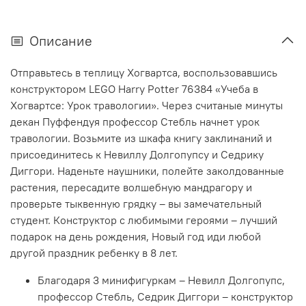
Описание
Отправьтесь в теплицу Хогвартса, воспользовавшись
конструктором LEGO Harry Potter 76384 «Учеба в
Хогвартсе: Урок травологии». Через считаные минуты
декан Пуффендуя профессор Стебль начнет урок
травологии. Возьмите из шкафа книгу заклинаний и
присоединитесь к Невиллу Долгопупсу и Седрику
Диггори. Наденьте наушники, полейте заколдованные
растения, пересадите волшебную мандрагору и
проверьте тыквенную грядку – вы замечательный
студент. Конструктор с любимыми героями – лучший
подарок на день рождения, Новый год иди любой
другой праздник ребенку в 8 лет.
Благодаря 3 минифигуркам – Невилл Долгопупс,
профессор Стебль, Седрик Диггори – конструктор