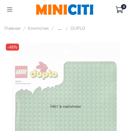
0
Главная
Компотик
...
DUPLO
-48%
Нет в наличии