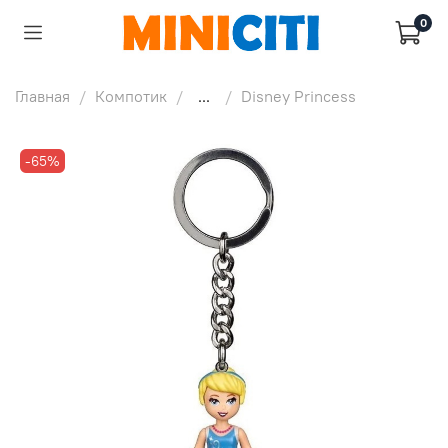
0
Главная
Компотик
...
Disney Princess
-65%