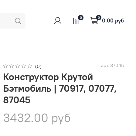
0
0
0.00 руб
арт.
87045
(0)
Конструктор Крутой
Бэтмобиль | 70917, 07077,
87045
3432.00 руб