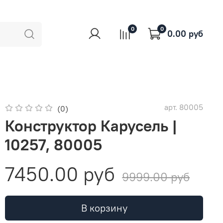
0
0
0.00 руб
арт.
80005
(0)
Конструктор Карусель |
10257, 80005
7450.00 руб
9999.00 руб
В корзину