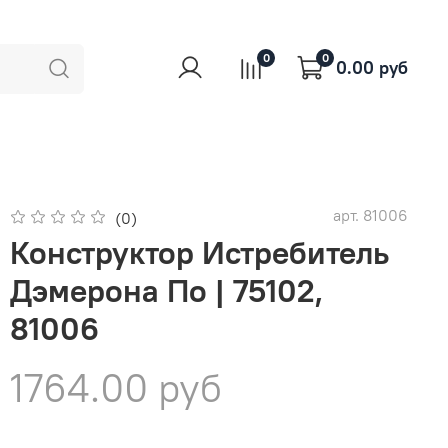
0
0
0.00 руб
арт.
81006
(0)
Конструктор Истребитель
Дэмерона По | 75102,
81006
1764.00 руб