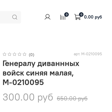
0
0
0.00 руб
арт.
М-0210095
(0)
Генералу диваннных
войск синяя малая,
М-0210095
300.00 руб
650.00 руб